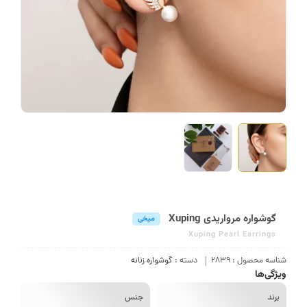
گوشواره مرواریدی Xuping
میخی
Xuping Pearl Earrings
سه محصول :
2839
دسته :
گوشواره زنانه
گی‌ها
رند
جنس