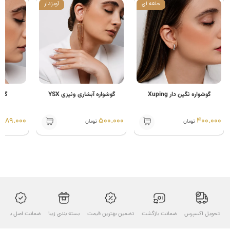
حلقه ای
آویزدار
شواره نگین دار Xuping
گوشواره آبشاری ونیزی YSX
گوشواره بیضی X
389.000
500.000
400
تومان
تومان
تومان
ل اکسپرس
ضمانت بازگشت
تضمین بهترین قیمت
بسته بندی زیبا
ضمانت اصل بودن
ارسال ب