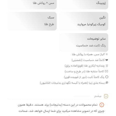
وپینگ
مس + روکش طلا
گین
سبک
وبیک زیرکونیا
,
مروارید
طرح طلا
ایر توضیحات
نگ ثابت،ضد حساسیت
آلیاژ مس، همراه با روکش طلا
کاملاً ضد حساسیت (تضمینی)
ندلایه آبکاری طلا (فوق‌العاده براق)
 کاملاً مشابه طلا (در طرح و ساخت)
نگ کاملاً ثابت (دور از شوینده قوی)
بسته بندی زیبا (همراه با کیسه نگهداری بدلیجات اشانتیون)
بیشـتر
تمام محصولات در این دسته (بدلیجات) برند هستند، دقیقا همون
چیزی که در تصویر مشاهده میکنید برای شما ارسال خواهد شد. ضمانت