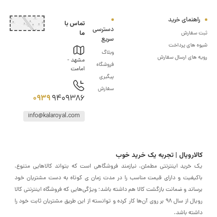
هنمای خرید
تماس با
دسترسی
ما
سفارش
سریع
های پرداخت
وبلاگ
های ارسال سفارش
مشهد -
فروشگاه
امامت
پیگیری
سفارش
0939
9409386
info@kalaroyal.com
ارویال | تجربه یک خرید خوب
خرید اینترنتی مطمئن، نیازمند فروشگاهی است که بتواند کالاهایی متنوع،
یفیت و دارای قیمت مناسب را در مدت زمان ی کوتاه به دست مشتریان خود
اند و ضمانت بازگشت کالا هم داشته باشد؛ ویژگی‌هایی که فروشگاه اینترنتی کالا
رویال از سال 98 بر روی آن‌ها کار کرده و توانسته از این طریق مشتریان ثابت خود را
ته باشد.