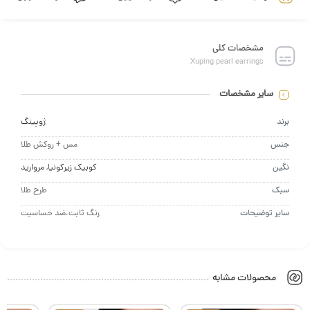
مشخصات کلی
Xuping pearl earrings
سایر مشخصات
د
ژوپینگ
س
مس + روکش طلا
ن
کوبیک زیرکونیا
,
مروارید
ک
طرح طلا
ر توضیحات
رنگ ثابت،ضد حساسیت
محصولات مشابه