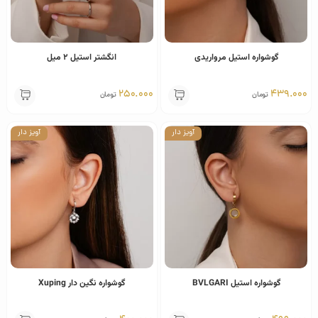
گوشواره استیل مرواریدی
انگشتر استیل ٢ میل
250.000
439
تومان
تومان
آویز دار
آویز دار
گوشواره استیل BVLGARI
گوشواره نگین دار Xuping