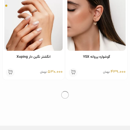
گوشواره پروانه YSX
انگشتر نگین دار Xuping
530.000
439
تومان
تومان