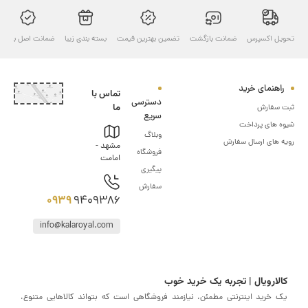
ل اکسپرس
ضمانت بازگشت
تضمین بهترین قیمت
بسته بندی زیبا
ضمانت اصل بودن
ارسال ب
هنمای خرید
تماس با
دسترسی
ما
سفارش
سریع
های پرداخت
وبلاگ
های ارسال سفارش
مشهد -
فروشگاه
امامت
پیگیری
سفارش
0939
9409386
info@kalaroyal.com
ارویال | تجربه یک خرید خوب
خرید اینترنتی مطمئن، نیازمند فروشگاهی است که بتواند کالاهایی متنوع،