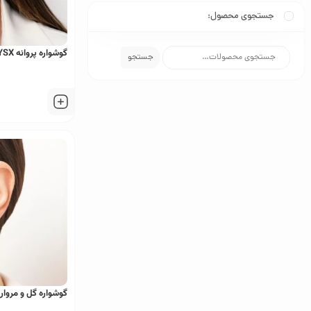
جستجوی محصول:
گوشواره پروانه YSX
جستجو
گوشواره گل و مروارید ing