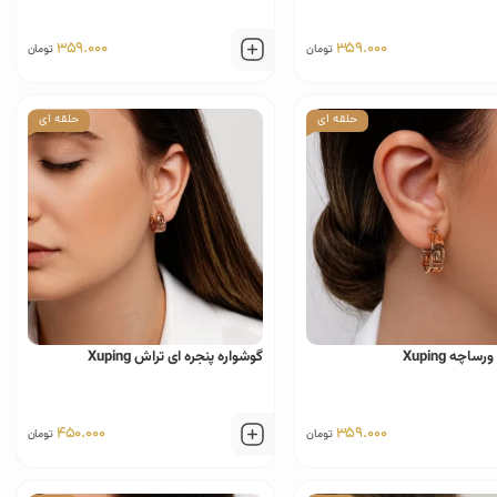
359.000
359.000
تومان
تومان
حلقه ای
حلقه ای
ساچه Xuping
گوشواره پنجره ای تراش Xuping
450.000
359.000
تومان
تومان