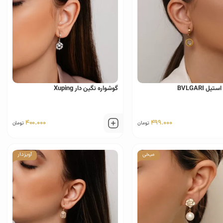
یل BVLGARI
گوشواره نگین دار Xuping
400.000
499.000
تومان
تومان
میخی
آویزدار