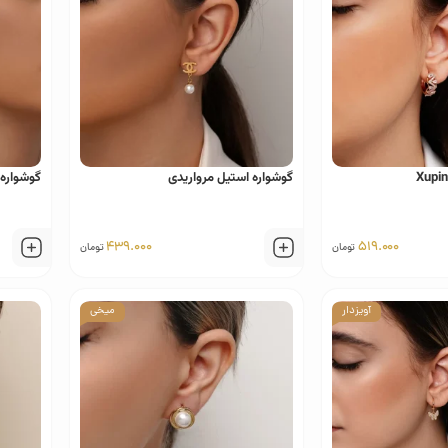
گوشواره استیل مرواریدی
گوشواره است
439.000
519.000
تومان
تومان
آویزدار
میخی