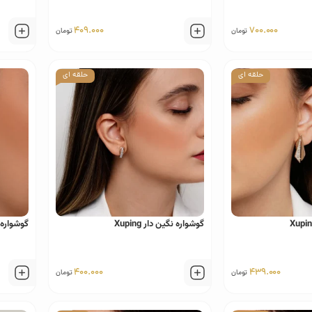
409.000
700.000
تومان
تومان
حلقه ای
حلقه ای
گوشواره نگین دار Xuping
گوشواره ور
400.000
439.000
تومان
تومان