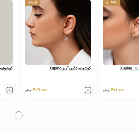
حلقه ای
آویزدار
Xupin
گوشواره نگین آویز Xuping
گوشواره
479.000
400.000
تومان
تومان