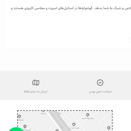
 خاص و شیک به شما بدهد. گوشواره‌ها در استایل‌های اسپرت و مجلسی کاربردی هستند و
واره میخی مشکی ظاهری شیک و مینیمال دارد و می‌توانید در تمام ساعات روز آن را به
 مگنتی گزینه‌های بسیار مناسبی هستند. گوشواره‌های بخیه ای بدلی هم گزینه‌ای هست که
های مختلف در بازار موجود هستند. می‌توانید یک جفت گوشواره حلقه‌ای بزرگ ساده را با
 گوشواره‌های آویزی مدل دیگری از گوشواره هستند که انواع کوتاه و بلند دارند و انواع
ی هستند. گوشواره‌های زنانه جواهرنشان و مرواریدی هم مدل‌هایی هستند که برای
ضمانت اصل بودن
ارسال به تمام نقاط
رده‌اند. تنوع طرح‌های موجود به‌قدری زیاد است که کمتر کسی می‌تواند مدعی شود چیزی
 شیک، اقلیمه، ژوپینگ، نوژین و… اشاره کنیم.
ره‌های دخترانه را ببینید. قیمت انواع گوشواره نقره و استیل و مدل‌های دست‌ساز هم در