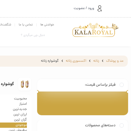
ورود / عضویت
خواندنی ها
تماس یا ما
شگفت‌انگ
مد و پوشاک
زنانه
اکسسوری زنانه
گوشواره زنانه
گوشواره ز
فیلتر براساس قیمت:
محبوبیت
صافی
امتیاز
قيمت:
139.000 تومان
—
700.000 تومان
جدیدترین
ارزان ترین
گران ترین
موجودی
دسته‌های محصولات
پرفروش ترین