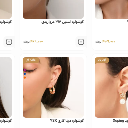
گوشواره استیل ٣١۶ مرواریدی
گوشواره استیل ١۶
469.000
439.000
تومان
تومان
آویزدار
حلقه ای
Xup
گوشواره مینا کاری YSX
گوشواره گ