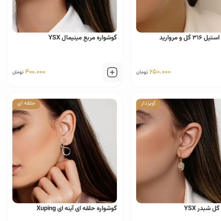
٣ گل و مروارید
گوشواره مربع مینیمال YSX
400.000
650.000
تومان
تومان
آویزدار
حلقه ای
ل شبدر YSX
گوشواره حلقه ای آینه ای Xuping