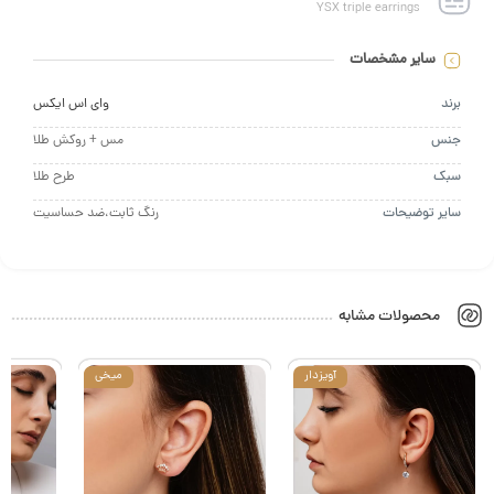
YSX triple earrings
سایر مشخصات
د
وای اس ایکس
س
مس + روکش طلا
ک
طرح طلا
ر توضیحات
رنگ ثابت،ضد حساسیت
محصولات مشابه
آویزدار
میخی