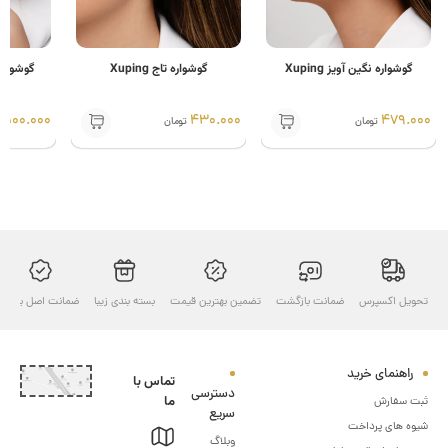
شواره نگین آویز Xuping
گوشواره تاج Xuping
گوشواره آبشاری ون
500.000
430.000
479
تومان
تومان
تومان
ل اکسپرس
ضمانت بازگشت
تضمین بهترین قیمت
بسته بندی زیبا
ضمانت اصل بودن
ارسال ب
هنمای خرید
تماس با
دسترسی
ما
سفارش
سریع
های پرداخت
وبلاگ