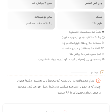
ای اس ایکس
مس + روکش طلا
بک
سایر توضیحات
رح طلا
رنگ ثابت،ضد حساسیت
کاملاً ضد حساسیت (تضمینی)
نگ کاملاً ثابت (دور از شوینده قوی)
ندلایه آبکاری طلا (فوق‌العاده براق)
 کاملاً مشابه طلا (در طرح و ساخت)
آلیاژ مس، همراه با روکش طلا
بسته بندی زیبا (همراه با کیسه نگهداری بدلیجات اشانتیون)
بیشـتر
تمام محصولات در این دسته (بدلیجات) برند هستند، دقیقا همون
چیزی که در تصویر مشاهده میکنید برای شما ارسال خواهد شد. ضمانت
مرجوعی تمام محصولات تا 48 ساعت.