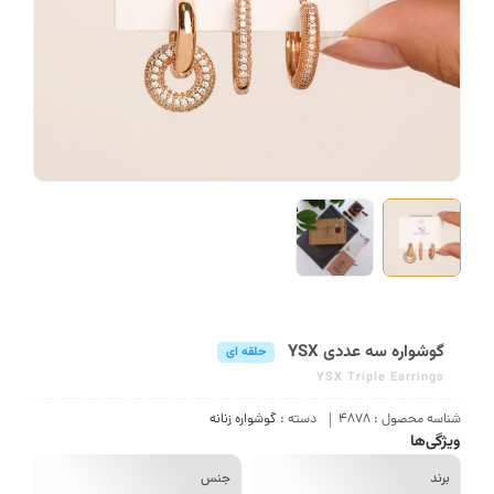
گوشواره سه عددی YSX
حلقه ای
YSX Triple Earrings
سه محصول :
4878
دسته :
گوشواره زنانه
گی‌ها
رند
جنس