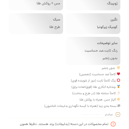
وپینگ
مس + روکش طلا
گین
سبک
وبیک زیرکونیا
طرح طلا
ایر توضیحات
نگ ثابت،ضد حساسیت
دون زنجیر
دون زنجیر
املاً ضد حساسیت (تضمینی)
نگ کاملاً ثابت (دور از شوینده قوی)
ندلایه آبکاری طلا (فوق‌العاده براق)
املاً مشابه طلا (در طرح و ساخت)
ٓلیاژ مس، همراه با روکش طلا
بسته بندی زیبا (همراه با کیسه نگهداری بدلیجات اشانتیون)
بیشـتر
تمام محصولات در این دسته (بدلیجات) برند هستند، دقیقا همون