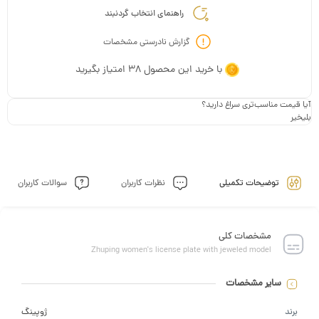
راهنمای انتخاب گردنبند
گزارش نادرستی مشخصات
با خرید این محصول
38
امتیاز بگیرید
ت مناسب‌تری سراغ دارید؟
توضیحات تکمیلی
نظرات کاربران
سوالات کاربران
مشخصات کلی
Zhuping women's license plate with jeweled model
سایر مشخصات
د
ژوپینگ