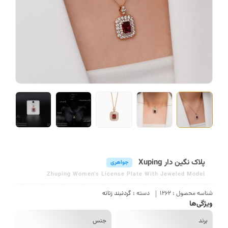
پلاک نگین دار Xuping
جواهری
Zhuping Women's License Plate With Jeweled Model
سه محصول :
1262
دسته :
گردنبند زنانه
گی‌ها
رند
جنس