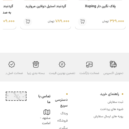
پلاک نگین دار Xuping
گردنبند استیل دولاین مروارید
گردنبند زنانه استی
به صد زبان دنیا ط
409.000
789.000
369
تومان
تومان
تومان
ل اکسپرس
ضمانت بازگشت
تضمین بهترین قیمت
بسته بندی زیبا
ضمانت اصل بودن
ارسال ب
هنمای خرید
تماس با
دسترسی
ما
سفارش
سریع
های پرداخت
وبلاگ
های ارسال سفارش
مشهد -
فروشگاه
امامت
پیگیری