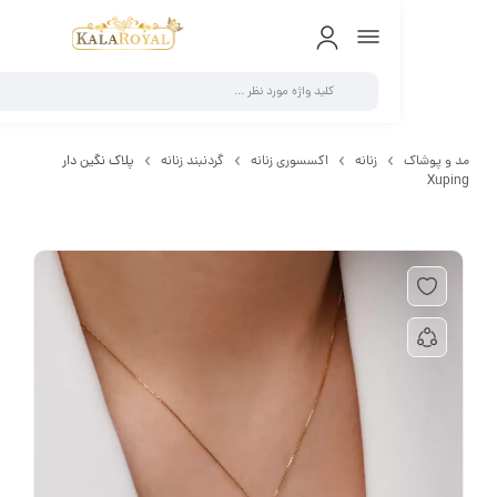
0
 پوشاک
زنانه
اکسسوری زنانه
گردنبند زنانه
پلاک نگین دار
Xup