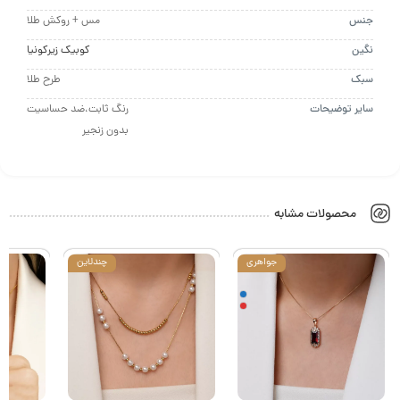
س
مس + روکش طلا
ن
کوبیک زیرکونیا
ک
طرح طلا
ر توضیحات
رنگ ثابت،ضد حساسیت
بدون زنجیر
محصولات مشابه
جواهری
چندلاین