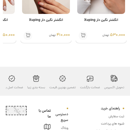
نگشتر نگین دار Xuping
انگشتر نگین دار Xuping
انگشتر نگین دار ping
550.000
410.000
530
تومان
تومان
تومان
ل اکسپرس
ضمانت بازگشت
تضمین بهترین قیمت
بسته بندی زیبا
ضمانت اصل بودن
ارسال ب
هنمای خرید
تماس با
دسترسی
ما
سفارش
سریع
های پرداخت
وبلاگ