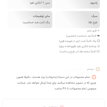
ادیوم
مس + آبکاری نقره
بک
سایر توضیحات
رح طلا
رنگ ثابت،ضد حساسیت
فری سایز
کاملاً ضد حساسیت (تضمینی)
نگ کاملاً ثابت (دور از شوینده قوی)
ندلایه آبکاری نقره (فوق‌العاده براق)
 کاملاً مشابه طلا (در طرح و ساخت)
بیشـتر
تمام محصولات در این دسته (بدلیجات) برند هستند، دقیقا همون
چیزی که در تصویر مشاهده میکنید برای شما ارسال خواهد شد. ضمانت
مرجوعی تمام محصولات تا 48 ساعت.