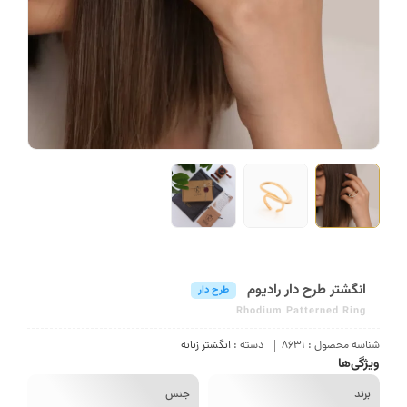
انگشتر طرح دار رادیوم
طرح دار
Rhodium Patterned Ring
سه محصول :
8631
دسته :
انگشتر زنانه
گی‌ها
رند
جنس