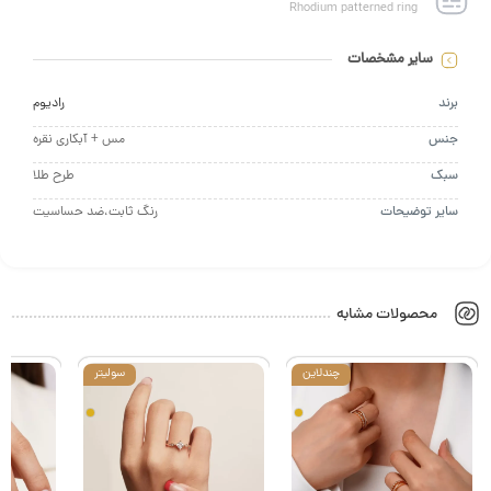
Rhodium patterned ring
سایر مشخصات
د
رادیوم
س
مس + آبکاری نقره
ک
طرح طلا
ر توضیحات
رنگ ثابت،ضد حساسیت
محصولات مشابه
چندلاین
سولیتر