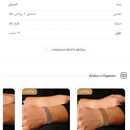
د
استیل
س
استیل + روکش طلا
ک
طرح طلا
ل
21 سانت
مشاهده ادامه مشخصات
محصولات مشابه
رولکس
رولکس